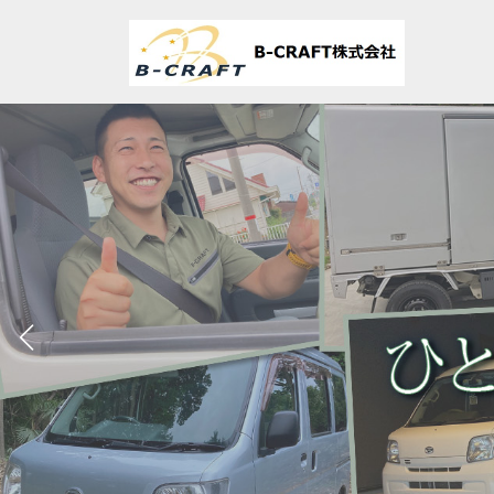
コ
ナ
ン
ビ
テ
ゲ
ン
ー
ツ
シ
へ
ョ
ス
ン
キ
に
ッ
移
プ
動