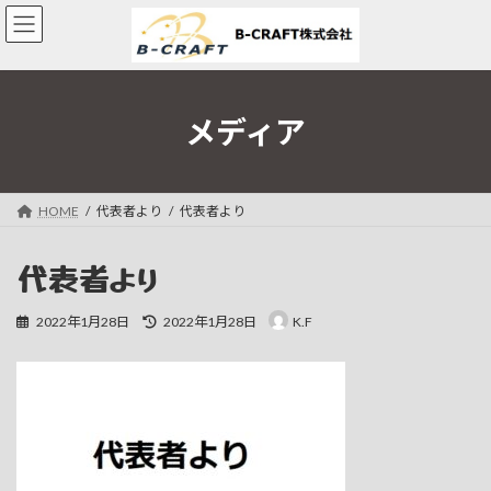
コ
ナ
ン
ビ
テ
ゲ
ン
ー
ツ
シ
へ
ョ
メディア
ス
ン
キ
に
ッ
移
プ
動
HOME
代表者より
代表者より
代表者より
最
2022年1月28日
2022年1月28日
K.F
終
更
新
日
時
: