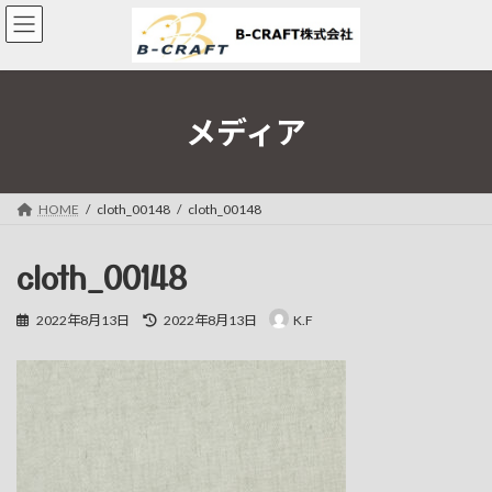
コ
ナ
ン
ビ
テ
ゲ
ン
ー
ツ
シ
へ
ョ
メディア
ス
ン
キ
に
ッ
移
プ
動
HOME
cloth_00148
cloth_00148
cloth_00148
最
2022年8月13日
2022年8月13日
K.F
終
更
新
日
時
: