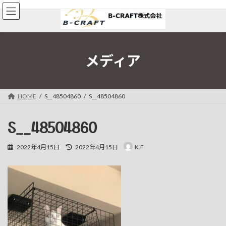
コ
ナ
ン
ビ
テ
ゲ
ン
ー
ツ
シ
へ
ョ
メディア
ス
ン
キ
に
ッ
移
プ
動
HOME
S__48504860
S__48504860
S__48504860
最
2022年4月15日
2022年4月15日
K.F
終
更
新
日
時
: