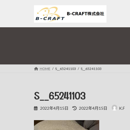
コ
ナ
ン
ビ
テ
ゲ
ン
ー
ツ
シ
へ
ョ
ス
ン
キ
に
ッ
移
プ
動
HOME
S__65241103
S__65241103
S__65241103
最
2022年4月15日
2022年4月15日
K.F
終
更
新