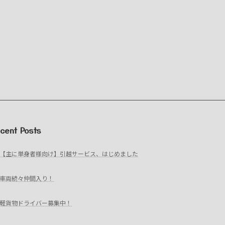
cent Posts
【主に単身者様向け】引越サービス、はじめました
車両続々仲間入り！
軽貨物ドライバー募集中！