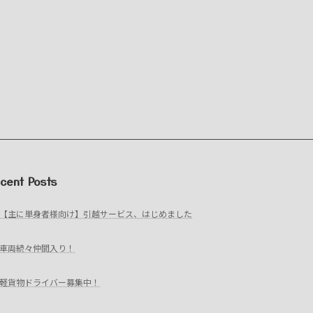
cent Posts
【主に単身者様向け】引越サービス、はじめました
車両続々仲間入り！
軽貨物ドライバー募集中！