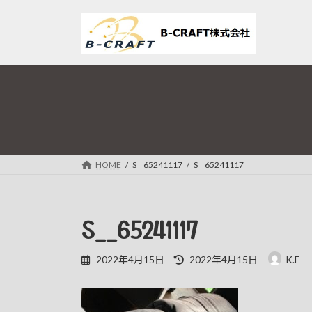
コ
ナ
ン
ビ
テ
ゲ
ン
ー
ツ
シ
へ
ョ
ス
ン
キ
に
ッ
移
プ
動
HOME
S__65241117
S__65241117
S__65241117
最
2022年4月15日
2022年4月15日
K.F
終
更
新