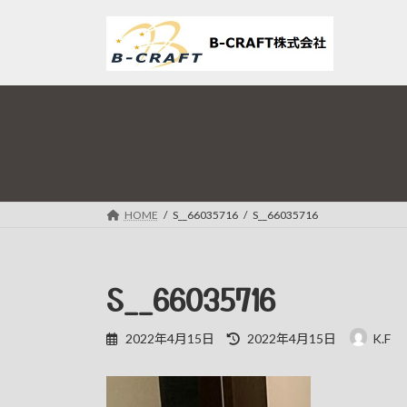
コ
ナ
ン
ビ
テ
ゲ
ン
ー
ツ
シ
へ
ョ
ス
ン
キ
に
ッ
移
プ
動
HOME
S__66035716
S__66035716
S__66035716
最
2022年4月15日
2022年4月15日
K.F
終
更
新