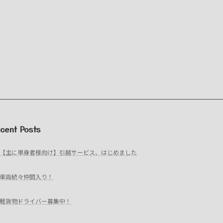
cent Posts
【主に単身者様向け】引越サービス、はじめました
車両続々仲間入り！
軽貨物ドライバー募集中！