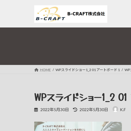
コ
ナ
ン
ビ
テ
ゲ
ン
ー
ツ
シ
へ
ョ
ス
ン
キ
に
ッ
移
プ
動
HOME
WPスライドショー1_2 01 アートボード 1
WP
WPスライドショー1_2 01
最
2022年5月30日
2022年5月30日
K.F
終
更
新